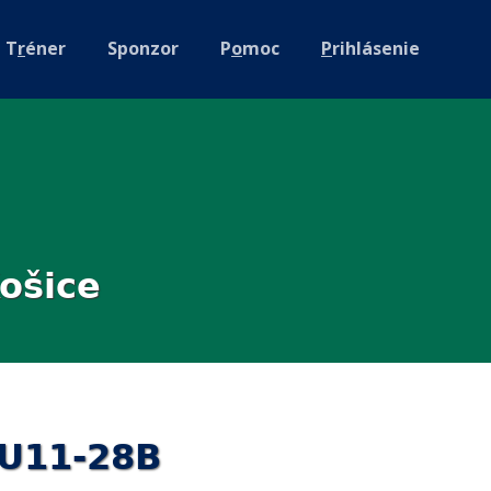
T
r
éner
Sponzor
P
o
moc
P
rihlásenie
ošice
MU11-28B