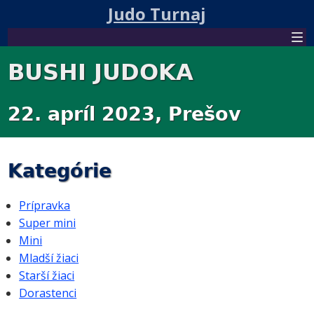
Judo Turnaj
BUSHI JUDOKA
22. apríl 2023, Prešov
Kategórie
Prípravka
Super mini
Mini
Mladší žiaci
Starší žiaci
Dorastenci