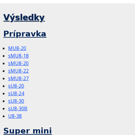
Výsledky
Prípravka
MU8-20
sMU8-18
sMU8-20
sMU8-22
sMU8-27
sU8-20
sU8-24
sU8-30
sU8-30B
U8-38
Super mini