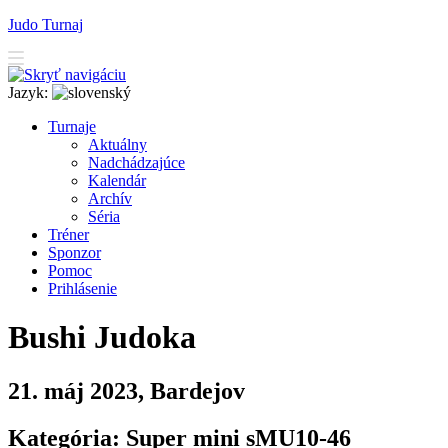
Judo Turnaj
Jazyk:
T
urnaje
A
ktuálny
N
adchádzajúce
K
alendár
Arc
h
ív
Séria
T
r
éner
Sponzor
P
o
moc
P
rihlásenie
Bushi Judoka
21. máj 2023, Bardejov
Kategória: Super mini sMU10-46