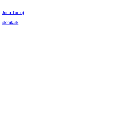
Judo Turnaj
slonik.sk