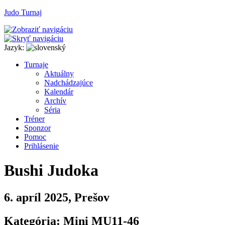
Judo Turnaj
Jazyk:
T
urnaje
A
ktuálny
N
adchádzajúce
K
alendár
Arc
h
ív
Séria
T
r
éner
Sponzor
P
o
moc
P
rihlásenie
Bushi Judoka
6. apríl 2025, Prešov
Kategória: Mini MU11-46