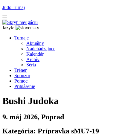
Judo Turnaj
Jazyk:
T
urnaje
A
ktuálny
N
adchádzajúce
K
alendár
Arc
h
ív
Séria
T
r
éner
Sponzor
P
o
moc
P
rihlásenie
Bushi Judoka
9. máj 2026, Poprad
Kategória: Prípravka sMU7-19