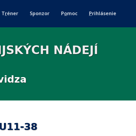
T
r
éner
Sponzor
P
o
moc
P
rihlásenie
JSKÝCH NÁDEJÍ
vidza
MU11-38