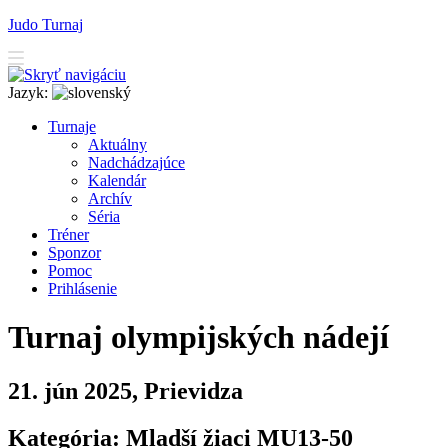
Judo Turnaj
Jazyk:
T
urnaje
A
ktuálny
N
adchádzajúce
K
alendár
Arc
h
ív
Séria
T
r
éner
Sponzor
P
o
moc
P
rihlásenie
Turnaj olympijských nádejí
21. jún 2025, Prievidza
Kategória: Mladší žiaci MU13-50