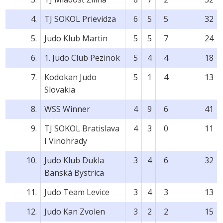
4.
TJ SOKOL Prievidza
6
5
5
32
5.
Judo Klub Martin
5
5
7
24
6.
1. Judo Club Pezinok
5
4
4
18
7.
Kodokan Judo
5
1
4
13
Slovakia
8.
WSS Winner
4
9
6
41
9.
TJ SOKOL Bratislava
4
3
0
11
I Vinohrady
10.
Judo Klub Dukla
3
4
6
32
Banská Bystrica
11.
Judo Team Levice
3
4
3
13
12.
Judo Kan Zvolen
3
2
2
15