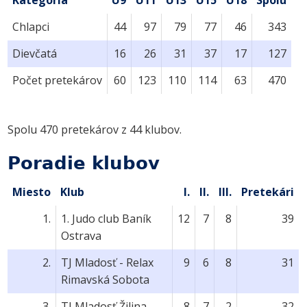
Kategória
U9
U11
U13
U15
U18
Spolu
Chlapci
44
97
79
77
46
343
Dievčatá
16
26
31
37
17
127
Počet pretekárov
60
123
110
114
63
470
Spolu 470 pretekárov z 44 klubov.
Poradie klubov
Miesto
Klub
I.
II.
III.
Pretekári
1.
1. Judo club Baník
12
7
8
39
Ostrava
2.
TJ Mladosť - Relax
9
6
8
31
Rimavská Sobota
3.
TJ Mladosť Žilina
8
7
2
32