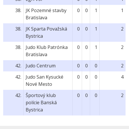
38.
JK Pozemné stavby
0
0
1
1
Bratislava
38.
JK Sparta Považská
0
0
1
2
Bystrica
38.
Judo Klub Patrónka
0
0
1
2
Bratislava
42.
Judo Centrum
0
0
0
2
42.
Judo San Kysucké
0
0
0
4
Nové Mesto
42.
Športový klub
0
0
0
2
polície Banská
Bystrica