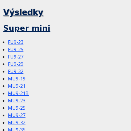
Výsledky
Super mini
FU9-23
FU9-25
FU9-27
FU9-29
FU9-32
MU9-19
MU9-21
MU9-21B
MU9-23
MU9-25
MU9-27
MU9-32
MU9-35