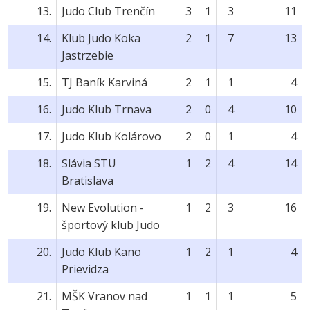
13.
Judo Club Trenčín
3
1
3
11
14.
Klub Judo Koka
2
1
7
13
Jastrzebie
15.
TJ Baník Karviná
2
1
1
4
16.
Judo Klub Trnava
2
0
4
10
17.
Judo Klub Kolárovo
2
0
1
4
18.
Slávia STU
1
2
4
14
Bratislava
19.
New Evolution -
1
2
3
16
športový klub Judo
20.
Judo Klub Kano
1
2
1
4
Prievidza
21.
MŠK Vranov nad
1
1
1
5