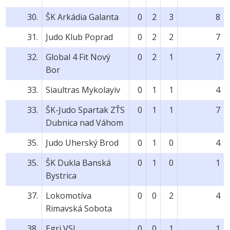
30.
ŠK Arkádia Galanta
0
2
3
8
31.
Judo Klub Poprad
0
2
2
7
32.
Global 4 Fit Nový
0
2
1
7
Bor
33.
Siaultras Mykolayiv
0
1
1
4
33.
ŠK-Judo Spartak ZŤS
0
1
1
7
Dubnica nad Váhom
35.
Judo Uherský Brod
0
1
0
4
35.
ŠK Dukla Banská
0
1
0
1
Bystrica
37.
Lokomotíva
0
0
2
4
Rimavská Sobota
38.
Egri VSI
0
0
1
1