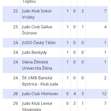
Topľou
22.
Judo Klub Sokol
1
0
2
7
Vrútky
23.
Judo Club Gallus
1
0
1
4
Štúrovo
24.
JUDO Český Těšín
1
0
0
1
24.
Judo Beskydy
1
0
0
1
24.
Slávia Žilinská
1
0
0
1
Univerzita Žilina
24.
ŠK UMB Banská
1
0
0
2
Bystrica - Klub Juda
28.
Judo Club Hlohovec
0
4
3
12
29.
Judo Klub Levice
0
3
1
7
Slovensko