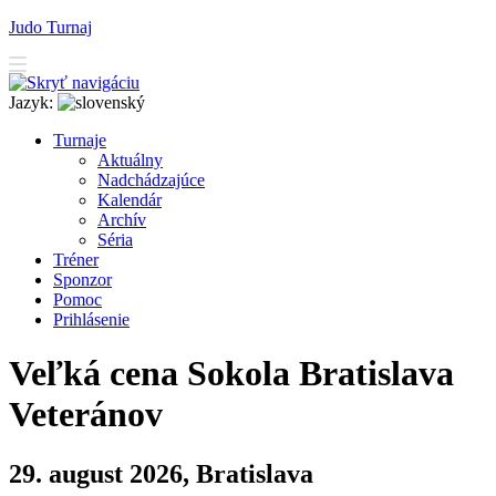
Judo Turnaj
Jazyk:
T
urnaje
A
ktuálny
N
adchádzajúce
K
alendár
Arc
h
ív
Séria
T
r
éner
Sponzor
P
o
moc
P
rihlásenie
Veľká cena Sokola Bratislava
Veteránov
29. august 2026, Bratislava