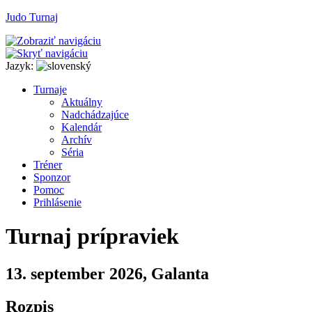
Judo Turnaj
Jazyk:
T
urnaje
A
ktuálny
N
adchádzajúce
K
alendár
Arc
h
ív
Séria
T
r
éner
Sponzor
P
o
moc
P
rihlásenie
Turnaj prípraviek
13. september 2026, Galanta
Rozpis