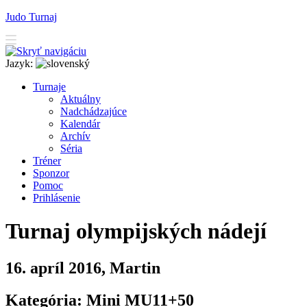
Judo Turnaj
Jazyk:
T
urnaje
A
ktuálny
N
adchádzajúce
K
alendár
Arc
h
ív
Séria
T
r
éner
Sponzor
P
o
moc
P
rihlásenie
Turnaj olympijských nádejí
16. apríl 2016, Martin
Kategória: Mini MU11+50