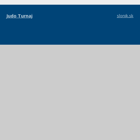
Judo Turnaj
slonik.sk