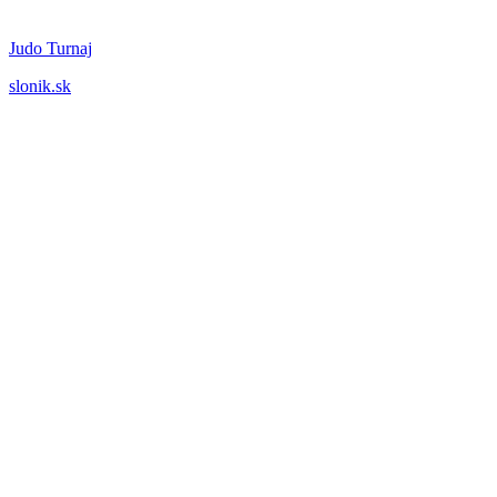
Judo Turnaj
slonik.sk