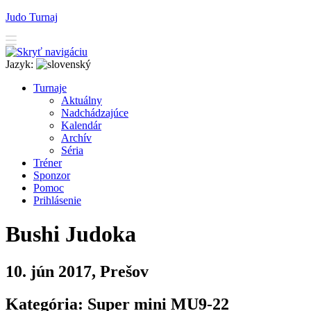
Judo Turnaj
Jazyk:
T
urnaje
A
ktuálny
N
adchádzajúce
K
alendár
Arc
h
ív
Séria
T
r
éner
Sponzor
P
o
moc
P
rihlásenie
Bushi Judoka
10. jún 2017, Prešov
Kategória: Super mini MU9-22