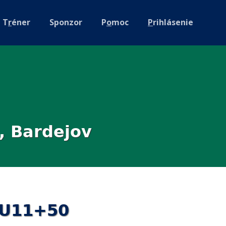
T
r
éner
Sponzor
P
o
moc
P
rihlásenie
, Bardejov
MU11+50