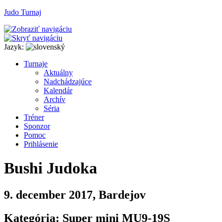
Judo Turnaj
Jazyk:
T
urnaje
A
ktuálny
N
adchádzajúce
K
alendár
Arc
h
ív
Séria
T
r
éner
Sponzor
P
o
moc
P
rihlásenie
Bushi Judoka
9. december 2017, Bardejov
Kategória: Super mini MU9-19S