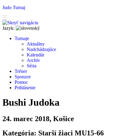
Judo Turnaj
Jazyk:
T
urnaje
A
ktuálny
N
adchádzajúce
K
alendár
Arc
h
ív
Séria
T
r
éner
Sponzor
P
o
moc
P
rihlásenie
Bushi Judoka
24. marec 2018, Košice
Kategória: Starší žiaci MU15-66