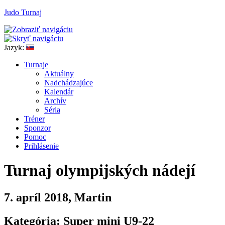
Judo Turnaj
Jazyk:
T
urnaje
A
ktuálny
N
adchádzajúce
K
alendár
Arc
h
ív
Séria
T
r
éner
Sponzor
P
o
moc
P
rihlásenie
Turnaj olympijských nádejí
7. apríl 2018, Martin
Kategória: Super mini U9-22