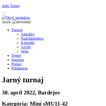
Judo Turnaj
Jazyk:
T
urnaje
A
ktuálny
N
adchádzajúce
K
alendár
Arc
h
ív
Séria
T
r
éner
Sponzor
P
o
moc
P
rihlásenie
Jarný turnaj
30. apríl 2022, Bardejov
Kategória: Mini sMU11-42