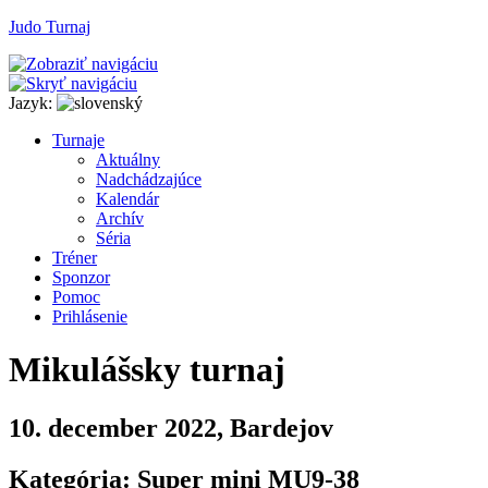
Judo Turnaj
Jazyk:
T
urnaje
A
ktuálny
N
adchádzajúce
K
alendár
Arc
h
ív
Séria
T
r
éner
Sponzor
P
o
moc
P
rihlásenie
Mikulášsky turnaj
10. december 2022, Bardejov
Kategória: Super mini MU9-38