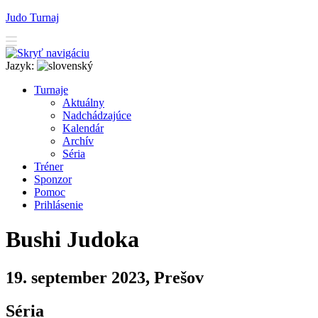
Judo Turnaj
Jazyk:
T
urnaje
A
ktuálny
N
adchádzajúce
K
alendár
Arc
h
ív
Séria
T
r
éner
Sponzor
P
o
moc
P
rihlásenie
Bushi Judoka
19. september 2023, Prešov
Séria