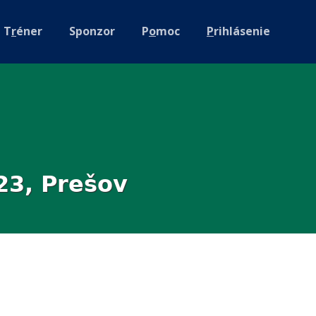
T
r
éner
Sponzor
P
o
moc
P
rihlásenie
23, Prešov